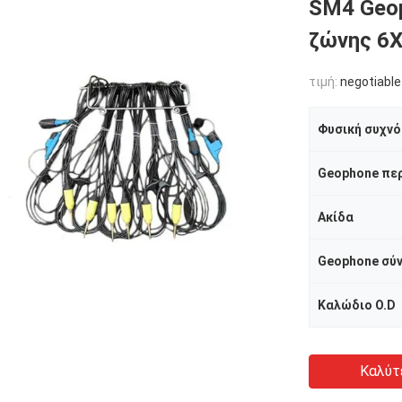
SM4 Geop
ζώνης 6X
τιμή:
negotiable
Φυσική συχν
Geophone πε
Ακίδα
Geophone σύ
Καλώδιο O.D
Καλύτ