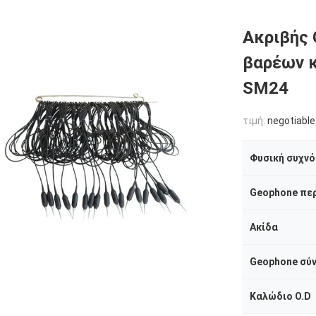
Ακριβής 
βαρέων 
SM24
τιμή:
negotiable
Φυσική συχν
Geophone πε
Ακίδα
Geophone σύ
Καλώδιο O.D