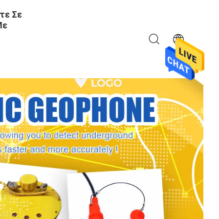
τε Σε
Με