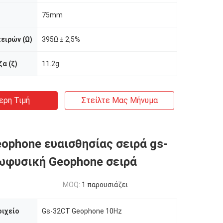
75mm
ειρών (Ω)
395Ω ± 2,5%
α (ζ)
11.2g
ερη Τιμή
Στείλτε Μας Μήνυμα
ophone ευαισθησίας σειρά gs-
ωφυσική Geophone σειρά
MOQ:
1 παρουσιάζει
ιχείο
Gs-32CT Geophone 10Hz