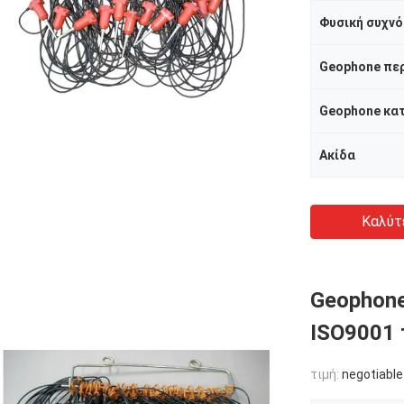
Φυσική συχνό
Geophone πε
Geophone κα
Ακίδα
Καλύτ
Geophone
ISO9001 
τιμή:
negotiable