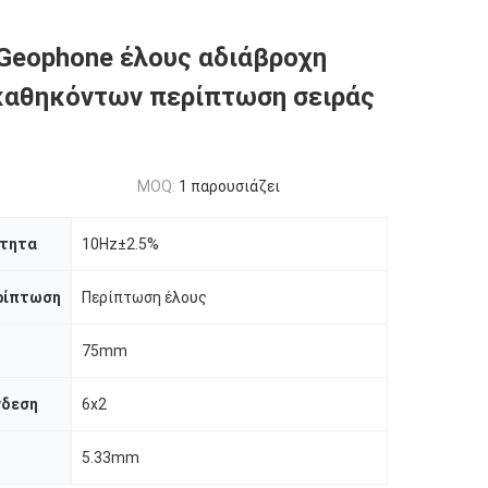
Geophone έλους αδιάβροχη
καθηκόντων περίπτωση σειράς
MOQ:
1 παρουσιάζει
ότητα
10Hz±2.5%
ρίπτωση
Περίπτωση έλους
75mm
νδεση
6x2
5.33mm