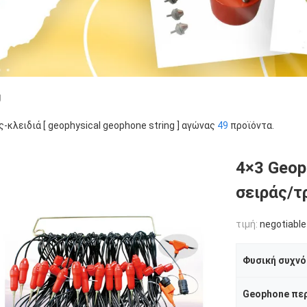
g
ς-κλειδιά [ geophysical geophone string ] αγώνας
49
προϊόντα.
4×3 Geop
σειράς/τ
τιμή:
negotiable
Φυσική συχν
Geophone πε