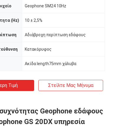
ιχείο
Geophone SM24 10Hz
τητα (Hz)
10 ± 2,5%
ρίπτωση
Αδιάβροχη περίπτωση εδάφους
τεύθυνση
Κατακόρυφος
Ακίδα length75mm χάλυβα
ερη Τιμή
Στείλτε Μας Μήνυμα
συχνότητας Geophone εδάφους
ophone GS 20DX υπηρεσία