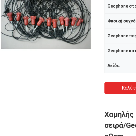
Geophone στο
Φυσική συχνό
Geophone πε
Geophone κα
Ακίδα
Καλύτ
Χαμηλής 
σειρά/Ge