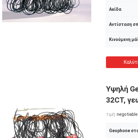
Ακίδα
Αντίσταση σπ
Κινούμενη μάζ
Καλύτ
Υψηλή Ge
32CT, γε
τιμή:
negotiable
Geophone στο