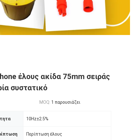
hone έλους ακίδα 75mm σειράς
ρία συστατικό
MOQ:
1 παρουσιάζει
ότητα
10Hz±2.5%
ρίπτωση
Περίπτωση έλους