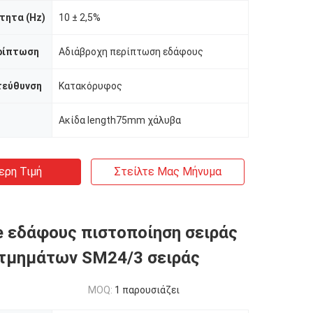
τητα (Hz)
10 ± 2,5%
ρίπτωση
Αδιάβροχη περίπτωση εδάφους
τεύθυνση
Κατακόρυφος
Ακίδα length75mm χάλυβα
ερη Τιμή
Στείλτε Μας Μήνυμα
 εδάφους πιστοποίηση σειράς
τμημάτων SM24/3 σειράς
MOQ:
1 παρουσιάζει