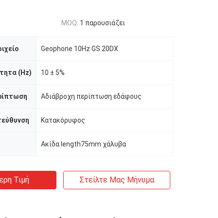
MOQ:
1 παρουσιάζει
ιχείο
Geophone 10Hz GS 20DX
τητα (Hz)
10 ± 5%
ρίπτωση
Αδιάβροχη περίπτωση εδάφους
τεύθυνση
Κατακόρυφος
Ακίδα length75mm χάλυβα
ερη Τιμή
Στείλτε Μας Μήνυμα