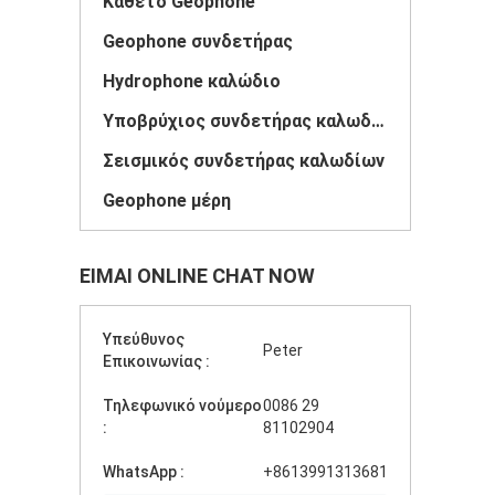
Κάθετο Geophone
Geophone συνδετήρας
Hydrophone καλώδιο
Υποβρύχιος συνδετήρας καλωδίων
Σεισμικός συνδετήρας καλωδίων
Geophone μέρη
ΕΊΜΑΙ ONLINE CHAT NOW
Υπεύθυνος
Peter
Επικοινωνίας :
Τηλεφωνικό νούμερο
0086 29
:
81102904
WhatsApp :
+8613991313681