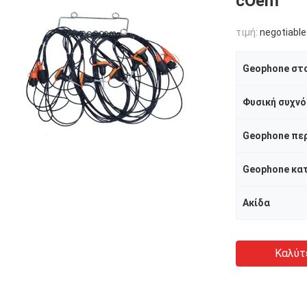
cOem
τιμή:
negotiable
Geophone στο
Φυσική συχνό
Geophone πε
Geophone κα
Ακίδα
Καλύτ