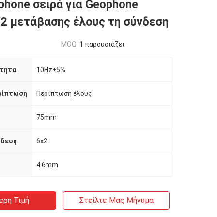
hone σειρά για Geophone
2 μετάβασης έλους τη σύνδεση
MOQ:
1 παρουσιάζει
ότητα
10Hz±5%
ρίπτωση
Περίπτωση έλους
75mm
νδεση
6x2
4.6mm
ερη Τιμή
Στείλτε Μας Μήνυμα