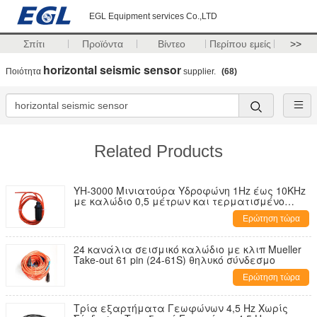
EGL Equipment services Co.,LTD
Σπίτι
Προϊόντα
Βίντεο
Περίπου εμείς
>>
horizontal seismic sensor
Ποιότητα
supplier.
(68)
Related Products
YH-3000 Μινιατούρα Υδροφώνη 1Hz έως 10KHz
με καλώδιο 0,5 μέτρων και τερματισμένο
χωρίς σύνδεσμο.
Ερώτηση τώρα
24 κανάλια σεισμικό καλώδιο με κλιπ Mueller
Take-out 61 pin (24-61S) θηλυκό σύνδεσμο
Ερώτηση τώρα
Τρία εξαρτήματα Γεωφώνων 4,5 Hz Χωρίς