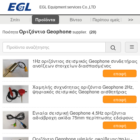
EGL Equipment services Co.,LTD
Σπίτι
Προϊόντα
Βίντεο
Περίπου εμείς
>>
Οριζόντιο Geophone
Ποιότητα
supplier.
(20)
1Hz οριζόντιος σεισμικός Geophone συνδετήρας
ανοίξεων στοιχείων διασπασμένος
επαφή
Χαμηλής συχνότητας οριζόντιο Geophone 2Hz,
ψηφιακός σεισμικός Geophone αισθητήρας
επαφή
Ενιαία σεισμική Geophone 4.5Hz οριζόντια
αδιάβροχη ακίδα 75mm περίπτωσης εδάφους
επαφή
Οριζόντιο Geophone υψηλής ακρίβειας/πολυ -