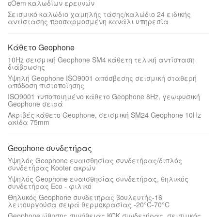
cOem καλωδίων ερευνών
Σεισμικό καλώδιο χαμηλής τάσης/καλώδιο 24 ειδικής
αντίστασης προσαρμοσμένη κανάλι υπηρεσία
Κάθετο Geophone
10Hz σεισμική Geophone SM4 κάθετη τελική αντίσταση
διάβρωσης
Υψηλή Geophone ISO9001 απόσβεσης σεισμική σταθερή
απόδοση πιστοποίησης
ISO9001 τυποποιημένο κάθετο Geophone 8Hz, γεωφυσική
Geophone σειρά
Ακριβές κάθετο Geophone, σεισμική SM24 Geophone 10Hz
ακίδα 75mm
Geophone συνδετήρας
Υψηλός Geophone ευαισθησίας συνδετήρας/διπλός
συνδετήρας Kooter ακρών
Υψηλός Geophone ευαισθησίας συνδετήρας, θηλυκός
συνδετήρας Eco - φιλικό
Θηλυκός Geophone συνδετήρας βουλευτής-16
λειτουργούσα σειρά θερμοκρασίας -20°C-70°C
Geophone ώθησης συνήθειας KCK συνδετήρας, σεισμικός