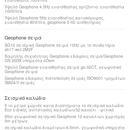
ευαισθησία 100V/m/s
Υψηλό Geophone 4.5Hz ευαισθησίας οριζόντιο, ευαισθησία
100V/m/s
Υψηλή Geophone 5Hz ευαισθησίας κατακόρυφος,
ευαισθησία 80V/m/s, geophone 5 Hz αισθητήρας
Geophone σειρά
SG10 σεισμική Geophone σειρά 10Hz με το συνδετήρα
sh17-wcr-2M2F
Χαμηλής συχνότητας Geophone εδάφους σειρά/Geophone
GS 20DX υπηρεσία cOem
Υψηλή Geophone ευαισθησίας σειρά gs-32CT, γεωφυσική
Geophone σειρά
Geophone εδάφους πιστοποίηση σειράς ISO9001 τμημάτων
SM24/3 σειράς
Σεισμικό καλώδιο
5 το μέτρο χώρισε κατά διαστήματα το σεισμικό καλώδιο
Eco ειδικής αντίστασης καλωδίων/32 κανάλι - φιλικό
65m γεωφυσικό σεισμικό Geophone 12 καναλιών χωρισμός
5m μέτρων
σεισμικό καλώδιο διαμέτρων 6.5mm, γεωφυσική υπηρεσία