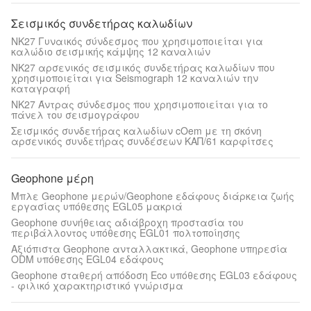
Σεισμικός συνδετήρας καλωδίων
NK27 Γυναικός σύνδεσμος που χρησιμοποιείται για
καλώδιο σεισμικής κάμψης 12 καναλιών
NK27 αρσενικός σεισμικός συνδετήρας καλωδίων που
χρησιμοποιείται για Seismograph 12 καναλιών την
καταγραφή
NK27 Άντρας σύνδεσμος που χρησιμοποιείται για το
πάνελ του σεισμογράφου
Σεισμικός συνδετήρας καλωδίων cOem με τη σκόνη
αρσενικός συνδετήρας συνδέσεων ΚΑΠ/61 καρφίτσες
Geophone μέρη
Μπλε Geophone μερών/Geophone εδάφους διάρκεια ζωής
εργασίας υπόθεσης EGL05 μακριά
Geophone συνήθειας αδιάβροχη προστασία του
περιβάλλοντος υπόθεσης EGL01 πολτοποίησης
Αξιόπιστα Geophone ανταλλακτικά, Geophone υπηρεσία
ODM υπόθεσης EGL04 εδάφους
Geophone σταθερή απόδοση Eco υπόθεσης EGL03 εδάφους
- φιλικό χαρακτηριστικό γνώρισμα