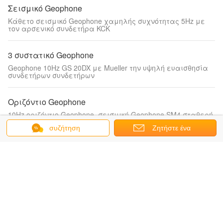
Σεισμικό Geophone
Κάθετο σεισμικό Geophone χαμηλής συχνότητας 5Hz με
τον αρσενικό συνδετήρα KCK
3 συστατικό Geophone
Geophone 10Hz GS 20DX με Mueller την υψηλή ευαισθησία
συνδετήρων συνδετήρων
Οριζόντιο Geophone
10Hz οριζόντιο Geophone, σεισμική Geophone SM4 σταθερή
απόδοση
συζήτηση
Ζητήστε ένα
απόσπασμα
geophone σεισμικός αισθητήρας
60Hz κάθετη σεισμική ισχυρή δομή απόδοσης αισθητήρων
αξιόπιστη
Geophone σειρά
SM4 Geophone σειρά για Geophone ζώνης 6X2 μετάβασης
έλους τη σύνδεση