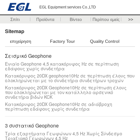
EGL Equipment services Co.,LTD
Σπίτι
Προϊόντα
Βίντεο
Περίπου εμείς
>>
Sitemap
επιχείρηση
Factory Tour
Quality Control
Σεισμικό Geophone
Ενιαίο Geophone 4,5 κατακόρυφος Hz σε περίπτωση
εδάφους χωρίς συνδετήρα
Κατακόρυφος 20DX geophone10Hz σε περίπτωση έλους που
ολοκληρώνεται με το συνδετήρα συνδετήρων τροχών
Κατακόρυφος 20DX Geophone10Hz σε περίπτωση έλους
που ολοκληρώνεται με τον κατάλληλο αρσενικό
συνδετήρα βιδών KCK
Κατακόρυφος 20DX Geophone10Hz σε αδιάβροχη
περίπτωση εδάφους χωρίς συνδετήρα
3 συστατικό Geophone
Τρία εξαρτήματα Γεωφώνων 4,5 Hz Χωρίς Σύνδεσμο
Τριαξιακό Γεωφώνων 4,5 Hz