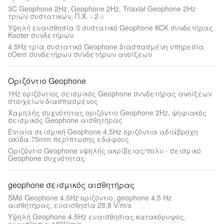
3C Geophone 2Hz, Geophone 2Hz, Triaxial Geophone 2Hz
τριών συστατικών, Π.Χ. - 2-ι
Υψηλή ευαισθησία 3 συστατικό Geophone KCK συνδετήρας
Kooter συνδετήρων
4.5Hz τρία συστατικό Geophone διασπασμένη υπηρεσία
cOem συνδετήρων συνδετήρων ανοίξεων
Οριζόντιο Geophone
1Hz οριζόντιος σεισμικός Geophone συνδετήρας ανοίξεων
στοιχείων διασπασμένος
Χαμηλής συχνότητας οριζόντιο Geophone 2Hz, ψηφιακός
σεισμικός Geophone αισθητήρας
Ενιαία σεισμική Geophone 4.5Hz οριζόντια αδιάβροχη
ακίδα 75mm περίπτωσης εδάφους
Οριζόντιο Geophone υψηλής ακρίβειας/πολυ - σεισμικό
Geophone συχνότητας
geophone σεισμικός αισθητήρας
SM6 Geophone 4.5Hz οριζόντιο, geophone 4,5 Hz
αισθητήρας, ευαισθησία 28,8 V/m/s
Υψηλή Geophone 4.5Hz ευαισθησίας κατακόρυφος,