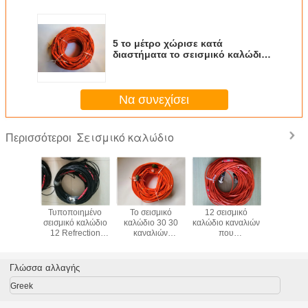
5 το μέτρο χώρισε κατά
διαστήματα το σεισμικό καλώδιο
Eco ειδικής αντίστασης
καλωδίων/32 κανάλι - φιλικό
Να συνεχίσει
Σεισμικό καλώδιο
Περισσότεροι
 καλώδιο
Τυποποιημένο
Το σεισμικό
12 σεισμικό
65m γεω
 τάσης/
σεισμικό καλώδιο
καλώδιο 30 30
καλώδιο καναλιών
σεισμ
ιο 24
12 Refrection
καναλιών
που
Geopho
ντίστασης
συνδετήρας
διασπασμένη
προσαρμόζεται
καναλ
μοσμένη
καναλιών NK 27
άνοιξη παίρνει -
μακριά οικονομικά
χωρισμ
υπηρεσία
Femal
έξω
ενεργή ζωή
μέτρ
Γλώσσα αλλαγής
φορμαρισμένος
απόστασης
τύπος
διαστήματος
Greek