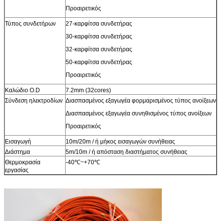
Προαιρετικός
Τύπος συνδετήρων
27-καρφίτσα συνδετήρας
30-καρφίτσα συνδετήρας
32-καρφίτσα συνδετήρας
50-καρφίτσα συνδετήρας
Προαιρετικός
Καλώδιο O.D
7.2mm (32cores)
Σύνδεση ηλεκτροδίων
Διασπασμένος εξαγωγέα φορμαρισμένος τύπος ανοίξεων
Διασπασμένος εξαγωγέα συνηθισμένος τύπος ανοίξεων
Προαιρετικός
Εισαγωγή
10m/20m / ή μήκος εισαγωγών συνήθειας
Διάστημα
5m/10m / ή απόσταση διαστήματος συνήθειας
Θερμοκρασία
-40℃~+70℃
εργασίας