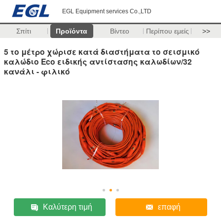
EGL Equipment services Co.,LTD
Σπίτι
Προϊόντα
Βίντεο
Περίπου εμείς
>>
5 το μέτρο χώρισε κατά διαστήματα το σεισμικό
καλώδιο Eco ειδικής αντίστασης καλωδίων/32
κανάλι - φιλικό
Καλύτερη τιμή
επαφή