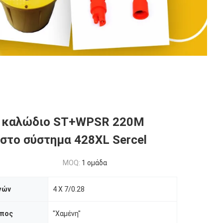
ό καλώδιο ST+WPSR 220M
στο σύστημα 428XL Sercel
MOQ:
1 ομάδα
γών
4 X 7/0.28
ύπος
"Χαμένη"