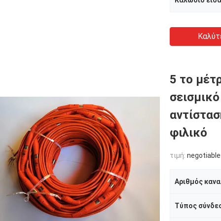
Καλώδιο εισ
Καλύτ
5 το μέτ
σεισμικό
αντίστασ
φιλικό
τιμή:
negotiable
Αριθμός κανα
Τύπος σύνδε