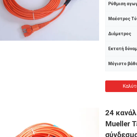
Ρύθμιση αγω
Μαέστρος Τ
Διάμετρος
Μέγιστο βάθ
Καλύτ
24 κανάλ
Mueller T
σύνδεσμ