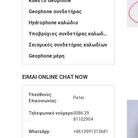
Κάθετο Geophone
Geophone συνδετήρας
Hydrophone καλώδιο
Υποβρύχιος συνδετήρας καλωδίων
Σεισμικός συνδετήρας καλωδίων
Geophone μέρη
ΕΊΜΑΙ ONLINE CHAT NOW
Υπεύθυνος
Peter
Επικοινωνίας :
Τηλεφωνικό νούμερο
0086 29
:
81102904
WhatsApp :
+8613991313681