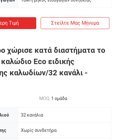
αγωγών
10M ή μήκος εισαγωγών συνήθειας
ερη Τιμή
Στείλτε Μας Μήνυμα
ρο χώρισε κατά διαστήματα το
 καλώδιο Eco ειδικής
ης καλωδίων/32 κανάλι -
MOQ:
1 ομάδα
λιού
32 κανάλια
σης
Χωρίς συνδετήρα