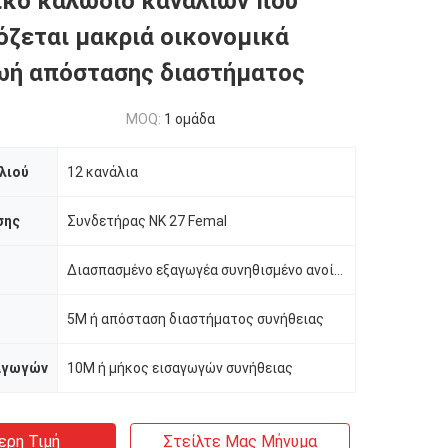
ικό καλώδιο καναλιών που
ζεται μακριά οικονομικά
ωή απόστασης διαστήματος
MOQ:
1 ομάδα
λιού
12 κανάλια
σης
Συνδετήρας NK 27 Femal
Διασπασμένο εξαγωγέα συνηθισμένο ανοίξεων
5M ή απόσταση διαστήματος συνήθειας
αγωγών
10M ή μήκος εισαγωγών συνήθειας
ερη Τιμή
Στείλτε Μας Μήνυμα