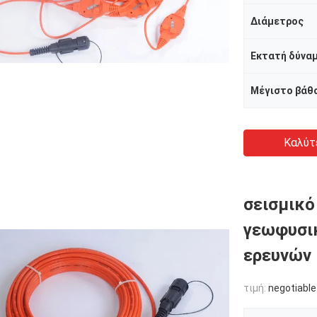
Διάμετρος
Μέγιστο βάθ
Καλύτ
σεισμικό
γεωφυσι
ερευνών
τιμή:
negotiable