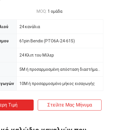
MOQ:
1 ομάδα
λιού
24 κανάλια
σμου
61pin Bendix (PTO6A-24-61S)
24 Κλιπ του Μίλερ
5M ή προσαρμοσμένη απόσταση διαστήματος
αγωγών
10M ή προσαρμοσμένο μήκος εισαγωγής
ερη Τιμή
Στείλτε Μας Μήνυμα