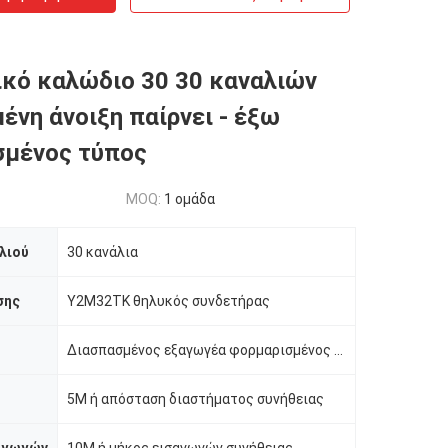
ικό καλώδιο 30 30 καναλιών
ένη άνοιξη παίρνει - έξω
σμένος τύπος
MOQ:
1 ομάδα
λιού
30 κανάλια
σης
Y2M32TK θηλυκός συνδετήρας
Διασπασμένος εξαγωγέα φορμαρισμένος τύπος ανοίξεων
5M ή απόσταση διαστήματος συνήθειας