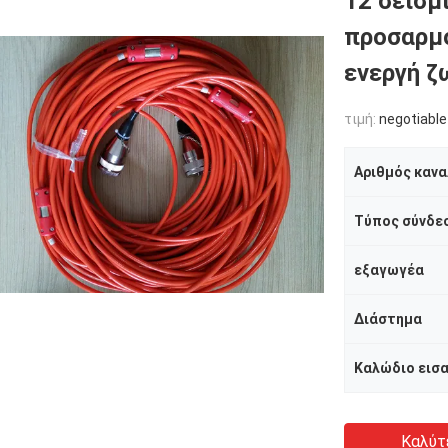
12 σεισμ
προσαρμό
ενεργή ζ
τιμή:
negotiable
Αριθμός κανα
Τύπος σύνδε
εξαγωγέα
Διάστημα
Καλώδιο εισ
Καλύτ