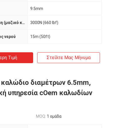
9.5mm
Εκτατή δύναμη (μαζικό καλώδιο)
3000N (660 lbf)
ος νερού
15m (50ft)
ερη Τιμή
Στείλτε Μας Μήνυμα
 καλώδιο διαμέτρων 6.5mm,
κή υπηρεσία cOem καλωδίων
MOQ:
1 ομάδα