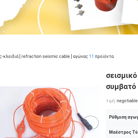
ς-κλειδιά [ refraction seismic cable ] αγώνας
11
προϊόντα.
σεισμικ
συμβατό 
τιμή:
negotiable
Ρύθμιση αγω
Μαέστρος Τ