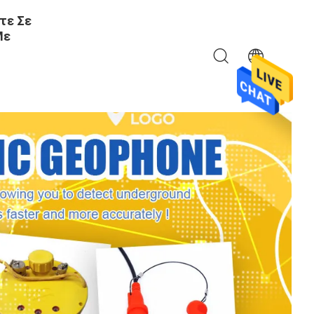
τε Σε
Με