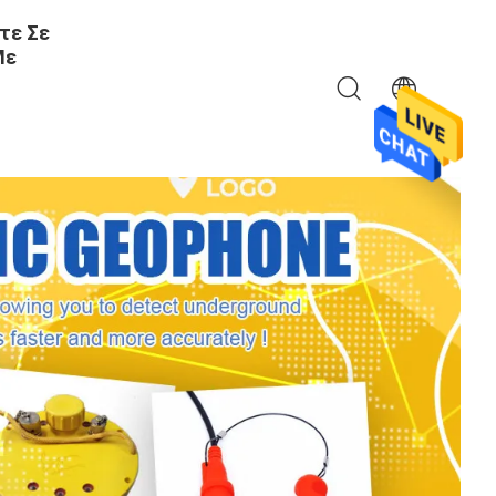
τε Σε
Με