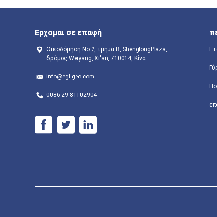
Ερχομαι σε επαφή
π
Οικοδόμηση No.2, τμήμα Β, ShenglongPlaza,
Ετ
δρόμος Weiyang, Xi'an, 710014, Κίνα
Γύ
info@egl-geo.com
Πο
0086 29 81102904
επ