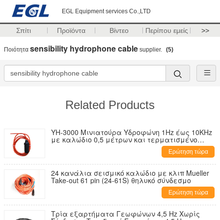
EGL Equipment services Co.,LTD
Σπίτι
Προϊόντα
Βίντεο
Περίπου εμείς
>>
sensibility hydrophone cable
Ποιότητα
supplier.
(5)
Related Products
YH-3000 Μινιατούρα Υδροφώνη 1Hz έως 10KHz
με καλώδιο 0,5 μέτρων και τερματισμένο
χωρίς σύνδεσμο.
Ερώτηση τώρα
24 κανάλια σεισμικό καλώδιο με κλιπ Mueller
Take-out 61 pin (24-61S) θηλυκό σύνδεσμο
Ερώτηση τώρα
Τρία εξαρτήματα Γεωφώνων 4,5 Hz Χωρίς