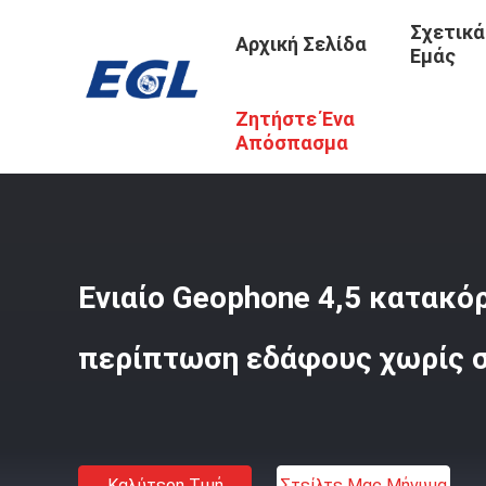
Σχετικά
Αρχική Σελίδα
Εμάς
Ζητήστε Ένα
Αρχική Σελίδα
/
Προϊόντα
/
Σεισμικό Geophone
/
Ενιαίο
Απόσπασμα
Ενιαίο Geophone 4,5 κατακό
περίπτωση εδάφους χωρίς 
Καλύτερη Τιμή
Στείλτε Μας Μήνυμα