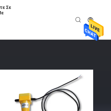
τε Σε
Με
τήρα