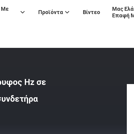
 Με
Μας Ελά
Προϊόντα
Βίντεο
Επαφή 
 Geophone 4,5 Κατακόρυφος Hz Σε Περίπτωση Εδάφους Χωρίς Συνδε
ρυφος Hz σε
συνδετήρα