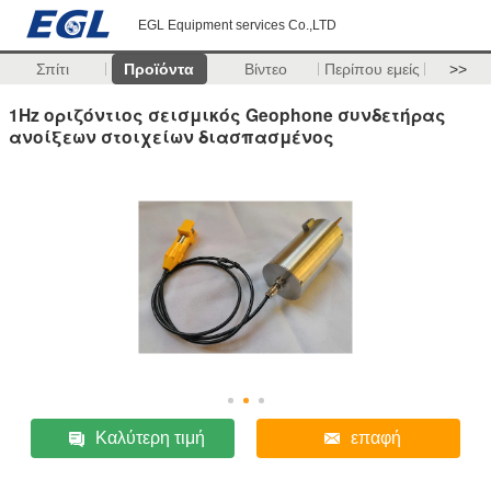
EGL Equipment services Co.,LTD
Σπίτι
Προϊόντα
Βίντεο
Περίπου εμείς
>>
1Hz οριζόντιος σεισμικός Geophone συνδετήρας
ανοίξεων στοιχείων διασπασμένος
Καλύτερη τιμή
επαφή