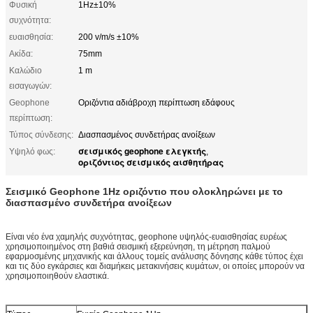
Φυσική
1Hz±10%
συχνότητα:
ευαισθησία:
200 v/m/s ±10%
Ακίδα:
75mm
Καλώδιο
1 m
εισαγωγών:
Geophone
Οριζόντια αδιάβροχη περίπτωση εδάφους
περίπτωση:
Τύπος σύνδεσης:
Διασπασμένος συνδετήρας ανοίξεων
σεισμικός geophone ελεγκτής
Υψηλό φως:
,
οριζόντιος σεισμικός αισθητήρας
Σεισμικό Geophone 1Hz οριζόντιο που ολοκληρώνει με το
διασπασμένο συνδετήρα ανοίξεων
Είναι νέο ένα χαμηλής συχνότητας, geophone υψηλός-ευαισθησίας ευρέως
χρησιμοποιημένος στη βαθιά σεισμική εξερεύνηση, τη μέτρηση παλμού
εφαρμοσμένης μηχανικής και άλλους τομείς ανάλυσης δόνησης κάθε τύπος έχει
και τις δύο εγκάρσιες και διαμήκεις μετακινήσεις κυμάτων, οι οποίες μπορούν να
χρησιμοποιηθούν ελαστικά.