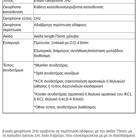
Τύπος
Ενιαίο Geophone 1Hz
Geophone
Κάθετη κατεύθυνση/οριζόντια κατεύθυνση
κατεύθυνση
Geophone τύπος
1Hz
Geophone
Αδιάβροχη περίπτωση εδάφους
περίπτωση
Ακίδα
Ακίδα length75mm χάλυβα
Εισαγωγή
Πρότυπα: 1mlead-με O.D.4.6mm
Εξωτερικές διάμετρος συνήθειας/απόσταση μολύβδου
διαθέσιμη
Τύπος
*Mueller συνδετήρες
συνδετήρων
*Split συνδετήρας ανοίξεων
*KCK συνδετήρας (τακτοποίηση αρσενικών ή θηλυκών/
ώθησης ή τύπος δαχτυλιδιών κλειδαριών)
*Kooter συνδετήρας (αρσενικό ή θηλυκό αρσενικό του /KCL
ή KCL θηλυκό ή kc2l-4 διπλό)
*Other τύπος συνδετήρων διαθέσιμος
Ενιαίο geophone 1Hz οριζόντιο σε περίπτωση εδάφους με την ακίδα 75mm, με
το καλώδιο ηγετών 1m, έναν δ-βρόχο, που ολοκληρώνεται με με το διασπασμένο