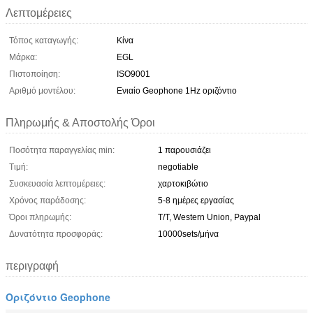
Λεπτομέρειες
Τόπος καταγωγής:
Κίνα
Μάρκα:
EGL
Πιστοποίηση:
ISO9001
Αριθμό μοντέλου:
Ενιαίο Geophone 1Hz οριζόντιο
Πληρωμής & Αποστολής Όροι
Ποσότητα παραγγελίας min:
1 παρουσιάζει
Τιμή:
negotiable
Συσκευασία λεπτομέρειες:
χαρτοκιβώτιο
Χρόνος παράδοσης:
5-8 ημέρες εργασίας
Όροι πληρωμής:
T/T, Western Union, Paypal
Δυνατότητα προσφοράς:
10000sets/μήνα
περιγραφή
Οριζόντιο Geophone