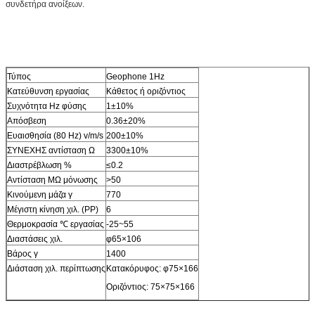
συνδετήρα ανοίξεων.
Τύπος
Geophone 1Hz
Κατεύθυνση εργασίας
Κάθετος ή οριζόντιος
Συχνότητα Hz φύσης
1±10%
Απόσβεση
0.36±20%
Ευαισθησία (80 Hz) v/m/s
200±10%
ΣΥΝΕΧΗΣ αντίσταση Ω
3300±10%
Διαστρέβλωση %
≤0.2
Αντίσταση MΩ μόνωσης
>50
Κινούμενη μάζα γ
770
Μέγιστη κίνηση χιλ. (PP)
6
Θερμοκρασία ℃ εργασίας
-25~55
Διαστάσεις χιλ.
φ65×106
Βάρος γ
1400
Διάσταση χιλ. περίπτωσης
Κατακόρυφος: φ75×166
Οριζόντιος: 75×75×166