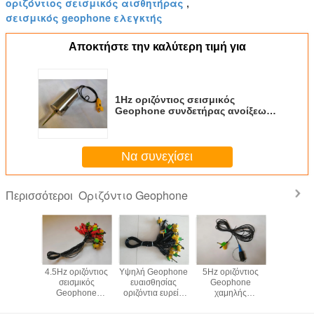
οριζόντιος σεισμικός αισθητήρας
,
σεισμικός geophone ελεγκτής
Αποκτήστε την καλύτερη τιμή για
1Hz οριζόντιος σεισμικός
Geophone συνδετήρας ανοίξεων
στοιχείων διασπασμένος
Να συνεχίσει
Οριζόντιο Geophone
Περισσότεροι
όντιο
4.5Hz οριζόντιος
Υψηλή Geophone
5Hz οριζόντιος
Χαμη
hone
σεισμικός
ευαισθησίας
Geophone
συχνότ
κρίβειας/
Geophone
οριζόντια ευρεία
χαμηλής
οριζόν
σεισμικό
διασπασμένος
σειρά απάντησης
συχνότητας KCK
Geophon
hone
συνδετήρας 1m
συχνότητας
αρσενικός
ψηφια