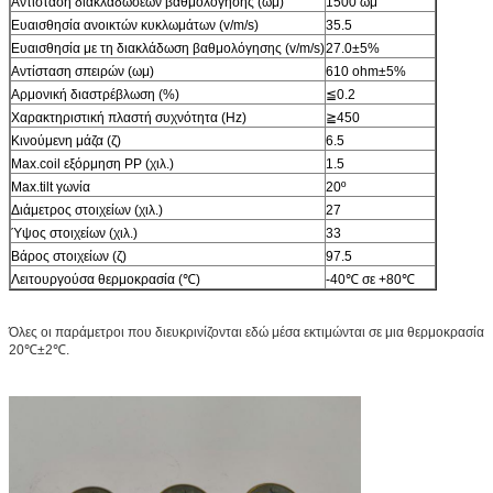
Αντίσταση διακλαδώσεων βαθμολόγησης (ωμ)
1500 ωμ
Ευαισθησία ανοικτών κυκλωμάτων (v/m/s)
35.5
Ευαισθησία με τη διακλάδωση βαθμολόγησης (v/m/s)
27.0±5%
Αντίσταση σπειρών (ωμ)
610 ohm±5%
Αρμονική διαστρέβλωση (%)
≦0.2
Χαρακτηριστική πλαστή συχνότητα (Hz)
≧450
Κινούμενη μάζα (ζ)
6.5
Max.coil εξόρμηση PP (χιλ.)
1.5
Max.tilt γωνία
20º
Διάμετρος στοιχείων (χιλ.)
27
Ύψος στοιχείων (χιλ.)
33
Βάρος στοιχείων (ζ)
97.5
Λειτουργούσα θερμοκρασία (℃)
-40℃ σε +80℃
Όλες οι παράμετροι που διευκρινίζονται εδώ μέσα εκτιμώνται σε μια θερμοκρασία
20℃±2℃.