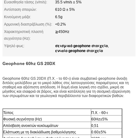
Ευαισθησία τάσης (v/m/s):
35.5 v/m/s ± 5%
Αντίσταση σπειρών:
610 Ω ± 5%
Κινούμενη μάζα:
6.5g
Αρμονική διαστρέβλωση (%):
<0.2%
Χαρακτηριστική πλαστή
≧450Hz
συχνότητα (Hz):
σεισμικό geophone στοιχείο
Υψηλό φως:
,
ενιαίο geophone στοιχείο
Geophone 60hz GS 20DX
Geophone 60hz GS 20DX (Π.Χ. - το 60-ι) είναι συμβατικό geophone άνοιξη
διπλός-μολύβδου με το μικρό λάθος στις λειτουργούσες παραμέτρους και τη
σταθερή και αξιόπιστη απόδοση. Η δομή είναι λογική στο σχέδιο, μικρή σε
μέγεθος και ελαφριά σε βάρος, και είναι κατάλληλη για τη σεισμική εξερεύνηση
των στρωμάτων και τα γεωλογικά περιβάλλοντα των διαφορετικών βαθών.
Τύπος
Π.Χ. - 60-ι
Φυσική συχνότητα (Hz)
60Hz±5%
Απόσβεση ανοικτών κυκλωμάτων
0,51
Ελάττωση με τη διακλάδωση βαθμολόγησης
0.60±5%