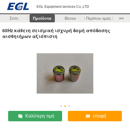
EGL Equipment services Co.,LTD
Σπίτι
Προϊόντα
Βίντεο
Περίπου εμείς
>>
60Hz κάθετη σεισμική ισχυρή δομή απόδοσης
αισθητήρων αξιόπιστη
Καλύτερη τιμή
επαφή