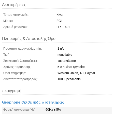
Λεπτομέρειες
Τόπος καταγωγής:
Κίνα
Μάρκα:
EGL
Αριθμό μοντέλου:
Π.Χ. - 60-ι
Πληρωμής & Αποστολής Όροι
Ποσότητα παραγγελίας min:
1 η/υ
Τιμή:
negotiable
Συσκευασία λεπτομέρειες:
χαρτοκιβώτιο
Χρόνος παράδοσης:
5-8 ημέρες εργασίας
Όροι πληρωμής:
Western Union, T/T, Paypal
Δυνατότητα προσφοράς:
10000pcs/month
περιγραφή
Geophone σεισμικός αισθητήρας
Φυσική συχνότητα (Hz):
60Hz ± 5%