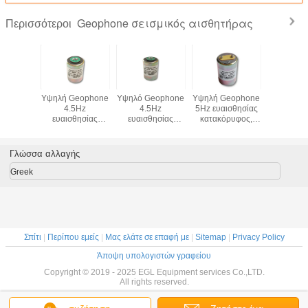
Geophone σεισμικός αισθητήρας
Περισσότεροι
ophone
Υψηλή Geophone
Υψηλό Geophone
Υψηλή Geophone
EG-15-
ιζόντιο,
4.5Hz
4.5Hz
5Hz ευαισθησίας
Γεωφώνων
e 4,5 Hz
ευαισθησίας
ευαισθησίας
κατακόρυφος,
κατεύθ
τήρας,
κατακόρυφος,
οριζόντιο,
ευαισθησία
15H
σία 28,8
ευαισθησία
ευαισθησία
80V/m/s,
m/s
100V/m/s
100V/m/s
geophone 5 Hz
Γλώσσα αλλαγής
αισθητήρας
Greek
Σπίτι
|
Περίπου εμείς
|
Μας ελάτε σε επαφή με
|
Sitemap
|
Privacy Policy
Άποψη υπολογιστών γραφείου
Copyright © 2019 - 2025 EGL Equipment services Co.,LTD.
All rights reserved.