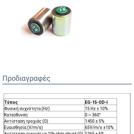
Προδιαγραφές
Τύπος
EG-15-OD-I
Φυσική συχνότητα (Hz)
15 Hz ± 10%
Κατεύθυνση
0 ~ 360°
Αντίσταση τροχιάς (Ω)
1450 ± 5%
Ευαισθησία (V/m/s)
65V/m/s ±10%
Αντίσταση τροχιάς με 10k ohm shunt (Ω)
1265 ± 5%