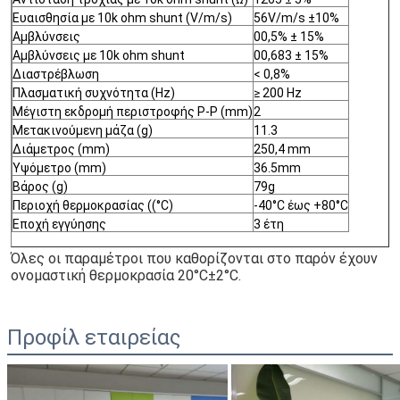
Ευαισθησία με 10k ohm shunt (V/m/s)
56V/m/s ±10%
Αμβλύνσεις
00,5% ± 15%
Αμβλύνσεις με 10k ohm shunt
00,683 ± 15%
Διαστρέβλωση
< 0,8%
Πλασματική συχνότητα (Hz)
≥ 200 Hz
Μέγιστη εκδρομή περιστροφής P-P (mm)
2
Μετακινούμενη μάζα (g)
11.3
Διάμετρος (mm)
250,4 mm
Υψόμετρο (mm)
36.5mm
Βάρος (g)
79g
Περιοχή θερμοκρασίας ((°C)
-40°C έως +80°C
Εποχή εγγύησης
3 έτη
Όλες οι παραμέτροι που καθορίζονται στο παρόν έχουν 
ονομαστική θερμοκρασία 20°C±2°C.
Προφίλ εταιρείας