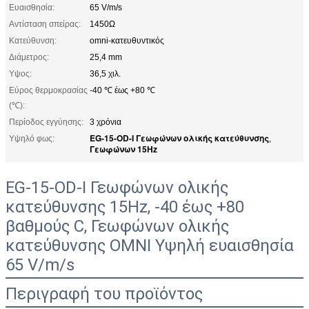
Ευαισθησία:
65 V/m/s
Αντίσταση σπείρας:
1450Ω
Κατεύθυνση:
omni-κατευθυντικός
Διάμετρος:
25,4 mm
Υψος:
36,5 χιλ.
Εύρος θερμοκρασίας
-40 ℃ έως +80 ℃
(℃):
Περίοδος εγγύησης:
3 χρόνια
EG-15-OD-I Γεωφώνων ολικής κατεύθυνσης
Υψηλό φως:
,
Γεωφώνων 15Hz
EG-15-OD-I Γεωφώνων ολικής
κατεύθυνσης 15Hz, -40 έως +80
βαθμούς C, Γεωφώνων ολικής
κατεύθυνσης OMNI Υψηλή ευαισθησία
65 V/m/s
Περιγραφή του προϊόντος