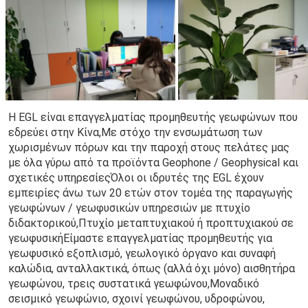
Η EGL είναι επαγγελματίας προμηθευτής γεωφώνων που 
εδρεύει στην Κίνα,Με στόχο την ενσωμάτωση των 
χωρισμένων πόρων και την παροχή στους πελάτες μας 
με όλα γύρω από τα προϊόντα Geophone / Geophysical και 
σχετικές υπηρεσίεςΌλοι οι ιδρυτές της EGL έχουν 
εμπειρίες άνω των 20 ετών στον τομέα της παραγωγής 
γεωφώνων / γεωφυσικών υπηρεσιών με πτυχίο 
διδακτορικού,Πτυχίο μεταπτυχιακού ή προπτυχιακού σε 
γεωφυσικήΕίμαστε επαγγελματίας προμηθευτής για 
γεωφυσικό εξοπλισμό, γεωλογικό όργανο και συναφή 
καλώδια, ανταλλακτικά, όπως (αλλά όχι μόνο) αισθητήρα 
γεωφώνου, τρεις συστατικά γεωφώνου,Μοναδικό 
σεισμικό γεωφώνιο, σχοινί γεωφώνου, υδροφώνου, 