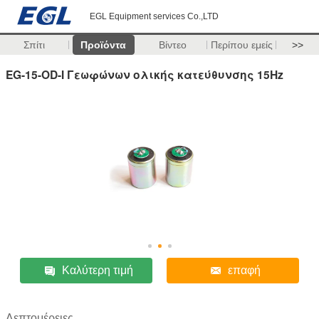
EGL Equipment services Co.,LTD
Σπίτι
Προϊόντα
Βίντεο
Περίπου εμείς
>>
EG-15-OD-I Γεωφώνων ολικής κατεύθυνσης 15Hz
Καλύτερη τιμή
επαφή
Λεπτομέρειες