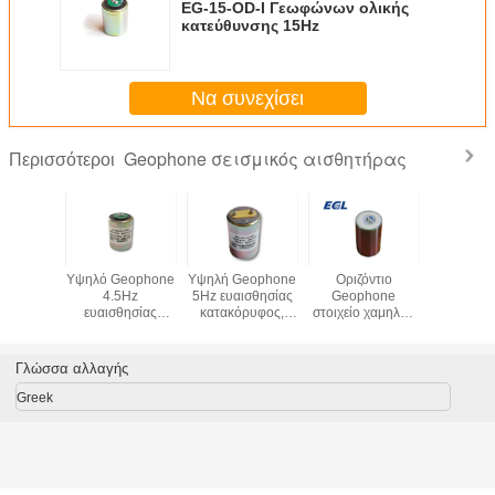
EG-15-OD-I Γεωφώνων ολικής
κατεύθυνσης 15Hz
Να συνεχίσει
Geophone σεισμικός αισθητήρας
Περισσότεροι
eophone
Υψηλό Geophone
Υψηλή Geophone
Οριζόντιο
Geophone
5Hz
4.5Hz
5Hz ευαισθησίας
Geophone
κατακόρ
θησίας
ευαισθησίας
κατακόρυφος,
στοιχείο χαμηλής
Π.Χ. - 4,5
ρυφος,
οριζόντιο,
ευαισθησία
συχνότητας για τη
Geoph
θησία
ευαισθησία
80V/m/s,
βαθιά σεισμική
αισθητήρας
/m/s
100V/m/s
geophone 5 Hz
έρευνα
ευαισθησί
Γλώσσα αλλαγής
αισθητήρας
V/m/
Greek