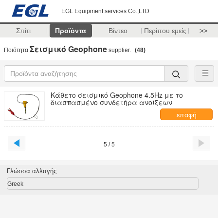
EGL Equipment services Co.,LTD
Σπίτι
Προϊόντα
Βίντεο
Περίπου εμείς
>>
Σεισμικό Geophone
Ποιότητα
supplier.
(48)
Κάθετο σεισμικό Geophone 4.5Hz με το
διασπασμένο συνδετήρα ανοίξεων
επαφή
5 / 5
Γλώσσα αλλαγής
Greek