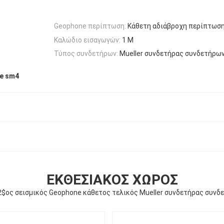
Geophone περίπτωση:
Κάθετη αδιάβροχη περίπτωσ
Καλώδιο εισαγωγών:
1 Μ
Τύπος συνδετήρων:
Mueller συνδετήρας συνδετήρω
e sm4
ΕΚΘΕΣΙΑΚΌΣ ΧΏΡΟΣ
2$ος σεισμικός Geophone κάθετος τελικός Mueller συνδετήρας συνδ