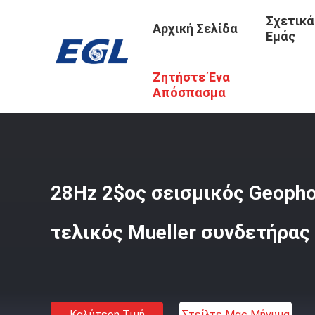
Σχετικά
Αρχική Σελίδα
Εμάς
Ζητήστε Ένα
Αρχική Σελίδα
/
Προϊόντα
/
Σεισμικό Geophone
/
28Hz 2
Απόσπασμα
28Hz 2$ος σεισμικός Geoph
τελικός Mueller συνδετήρα
Καλύτερη Τιμή
Στείλτε Μας Μήνυμα