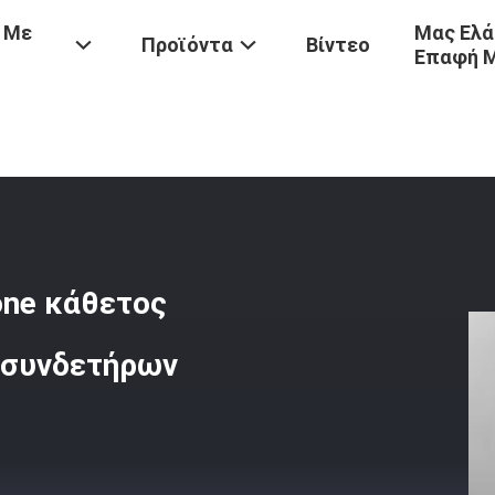
 Με
Μας Ελά
Προϊόντα
Βίντεο
Επαφή 
$ος Σεισμικός Geophone Κάθετος Τελικός Mueller Συνδετήρας Συν
one κάθετος
ς συνδετήρων