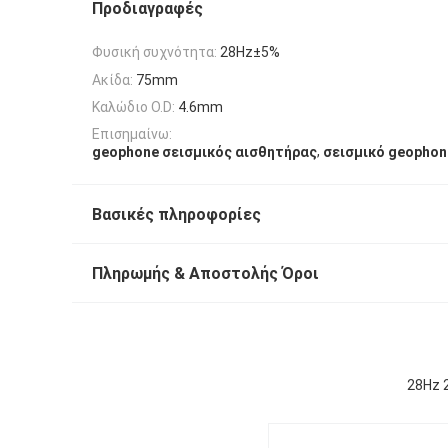
Προδιαγραφές
Φυσική συχνότητα:
28Hz±5%
Ακίδα:
75mm
Καλώδιο O.D:
4.6mm
Επισημαίνω:
,
geophone σεισμικός αισθητήρας
σεισμικό geophon
Βασικές πληροφορίες
Πληρωμής & Αποστολής Όροι
28Hz 