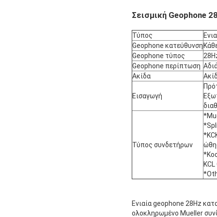
Σεισμική Geophone 2
Τύπος
Ενι
Geophone κατεύθυνση
Κάθ
Geophone τύπος
28H
Geophone περίπτωση
Αδι
Ακίδα
Ακί
Πρό
Εισαγωγή
Εξω
δια
*Mu
*Spl
*KC
Τύπος συνδετήρων
ώθη
*Koo
KCL 
*Ot
Ενιαία geophone 28Hz κατ
ολοκληρωμένο Mueller συν