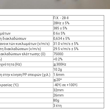
Π.Χ. - 28-ΙΙ
28Hz ± 5%
385 ± 5%
ωμάτων
0.6± 5%
τη διακλαδώσεων
0,634 ± 5%
 ανοικτών κυκλωμάτων (v/m/s)
31.0 v/m/s ± 5%
άτη διακλαδώσεων (v/m/s)
29.5 v/m/s ± 5%
ιακλαδώσεων ελάττωσης (Ω)
7500Ω
%)
<0.2%
υχνότητα (Hz)
≧300Hz
10.2g
 στην κίνηση PP σπειρών (χιλ.)
1.6mm
≦20º
κρασίας (℃)
-40℃ σε +100℃
32mm
26mm
80g
3 έτη