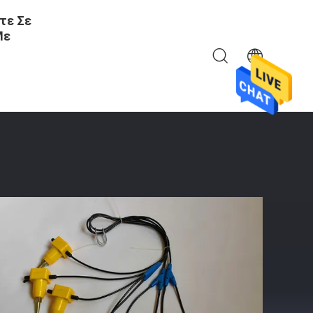
τε Σε
Με
δετήρων