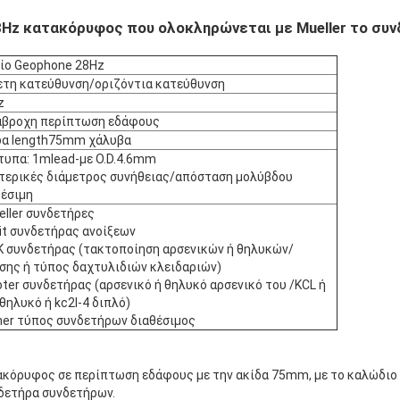
8Hz κατακόρυφος που ολοκληρώνεται με Mueller το συ
αίο Geophone 28Hz
ετη κατεύθυνση/οριζόντια κατεύθυνση
z
άβροχη περίπτωση εδάφους
δα length75mm χάλυβα
τυπα: 1mlead-με O.D.4.6mm
τερικές διάμετρος συνήθειας/απόσταση μολύβδου
θέσιμη
eller συνδετήρες
it συνδετήρας ανοίξεων
K συνδετήρας (τακτοποίηση αρσενικών ή θηλυκών/
σης ή τύπος δαχτυλιδιών κλειδαριών)
ter συνδετήρας (αρσενικό ή θηλυκό αρσενικό του /KCL ή
θηλυκό ή kc2l-4 διπλό)
her τύπος συνδετήρων διαθέσιμος
ακόρυφος σε περίπτωση εδάφους με την ακίδα 75mm, με το καλώδιο
δετήρα συνδετήρων.