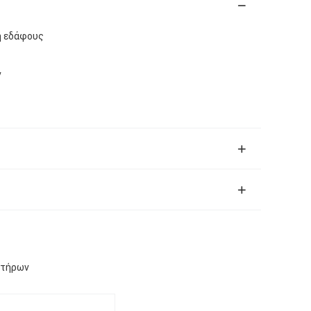
η εδάφους
ν
ετήρων