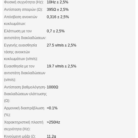
Φυσική συχνότητα (Hz):
10Hz ± 2,5%
Αντίσταση σπειρών (Ω):
395Ω ± 2,5%
Απόσβεση ανοικτών
0,316 ± 2,5%
κυκλωμάτων:
Ελάττωση με τον
0,7 ± 2,5%
αντιστάτη διακλαδώσεων:
Εγγενής ευαισθησία
27.5 v/m/s ± 2,5%
τάσης ανοικτών
κυκλωμάτων (v/m/s):
Ευαισθησία με τον
19.7 v/m/s ± 2,5%
αντιστάτη διακλαδώσεων
(v/m/s):
Αντίσταση βαθμολόγηση-
1000Ω
διακλαδώσεων ελάττωσης
(Ω):
Αρμονική διαστρέβλωση
<0.1%
(%):
Χαρακτηριστική πλαστή
>250Hz
συχνότητα (Hz):
Κινούμενη μάζα (ζ):
11.2g