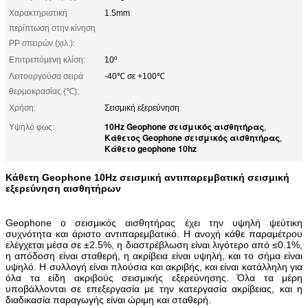
Χαρακτηριστική
1.5mm
περίπτωση στην κίνηση
PP σπειρών (χιλ.):
Επιτρεπόμενη κλίση:
10º
Λειτουργούσα σειρά
-40℃ σε +100℃
θερμοκρασίας (℃):
Χρήση:
Σεισμική εξερεύνηση
10Hz Geophone σεισμικός αισθητήρας
Υψηλό φως:
,
Κάθετος Geophone σεισμικός αισθητήρας
,
Κάθετο geophone 10hz
Κάθετη Geophone 10Hz σεισμική αντιπαρεμβατική σεισμική
εξερεύνηση αισθητήρων
Geophone ο σεισμικός αισθητήρας έχει την υψηλή ψεύτικη
συχνότητα και άριστο αντιπαρεμβατικό. Η ανοχή κάθε παραμέτρου
ελέγχεται μέσα σε ±2.5%, η διαστρέβλωση είναι λιγότερο από ≤0.1%,
η απόδοση είναι σταθερή, η ακρίβεια είναι υψηλή, και το σήμα είναι
υψηλό. Η συλλογή είναι πλούσια και ακριβής, και είναι κατάλληλη για
όλα τα είδη ακριβούς σεισμικής εξερεύνησης. Όλα τα μέρη
υποβάλλονται σε επεξεργασία με την κατεργασία ακρίβειας, και η
διαδικασία παραγωγής είναι ώριμη και σταθερή.