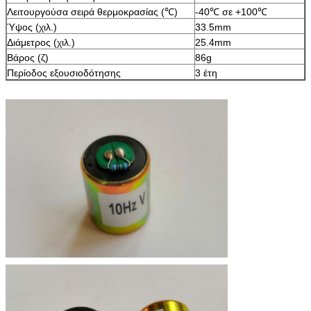
Λειτουργούσα σειρά θερμοκρασίας (℃)
-40℃ σε +100℃
Ύψος (χιλ.)
33.5mm
Διάμετρος (χιλ.)
25.4mm
Βάρος (ζ)
86g
Περίοδος εξουσιοδότησης
3 έτη