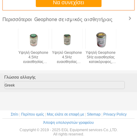
Να συνεχίσει
Geophone σεισμικός αισθητήρας
Περισσότεροι
ophone
Υψηλή Geophone
Υψηλό Geophone
Υψηλή Geophone
EG-15-
ιζόντιο,
4.5Hz
4.5Hz
5Hz ευαισθησίας
Γεωφώνων
e 4,5 Hz
ευαισθησίας
ευαισθησίας
κατακόρυφος,
κατεύθ
τήρας,
κατακόρυφος,
οριζόντιο,
ευαισθησία
15H
σία 28,8
ευαισθησία
ευαισθησία
80V/m/s,
m/s
100V/m/s
100V/m/s
geophone 5 Hz
Γλώσσα αλλαγής
αισθητήρας
Greek
Σπίτι
|
Περίπου εμείς
|
Μας ελάτε σε επαφή με
|
Sitemap
|
Privacy Policy
Άποψη υπολογιστών γραφείου
Copyright © 2019 - 2025 EGL Equipment services Co.,LTD.
All rights reserved.