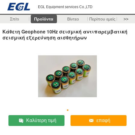
EGL Equipment services Co.,LTD
Σπίτι
Προϊόντα
Βίντεο
Περίπου εμείς
>>
Κάθετη Geophone 10Hz σεισμική αντιπαρεμβατική
σεισμική εξερεύνηση αισθητήρων
Καλύτερη τιμή
επαφή