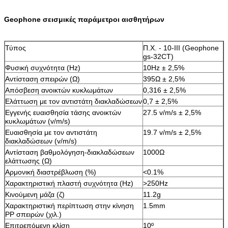
Geophone σεισμικές παράμετροι αισθητήρων
Τύπος
Π.Χ. - 10-ΙΙΙ (Geophone
gs-32CT)
Φυσική συχνότητα (Hz)
10Hz ± 2,5%
Αντίσταση σπειρών (Ω)
395Ω ± 2,5%
Απόσβεση ανοικτών κυκλωμάτων
0,316 ± 2,5%
Ελάττωση με τον αντιστάτη διακλαδώσεων
0,7 ± 2,5%
Εγγενής ευαισθησία τάσης ανοικτών
27.5 v/m/s ± 2,5%
κυκλωμάτων (v/m/s)
Ευαισθησία με τον αντιστάτη
19.7 v/m/s ± 2,5%
διακλαδώσεων (v/m/s)
Αντίσταση βαθμολόγηση-διακλαδώσεων
1000Ω
ελάττωσης (Ω)
Αρμονική διαστρέβλωση (%)
<0.1%
Χαρακτηριστική πλαστή συχνότητα (Hz)
>250Hz
Κινούμενη μάζα (ζ)
11.2g
Χαρακτηριστική περίπτωση στην κίνηση
1.5mm
PP σπειρών (χιλ.)
Επιτρεπόμενη κλίση
10º